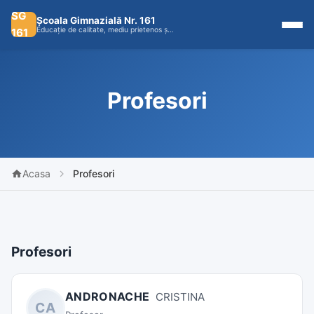
SG
Școala Gimnazială Nr. 161
Educație de calitate, mediu prietenos ș…
161
Profesori
Acasa
Profesori
Profesori
ANDRONACHE
CRISTINA
CA