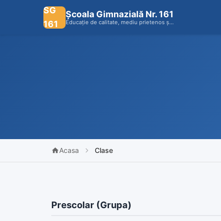
SG
Școala Gimnazială Nr. 161
161
Educație de calitate, mediu prietenos ș…
Acasa
Clase
Prescolar (Grupa)