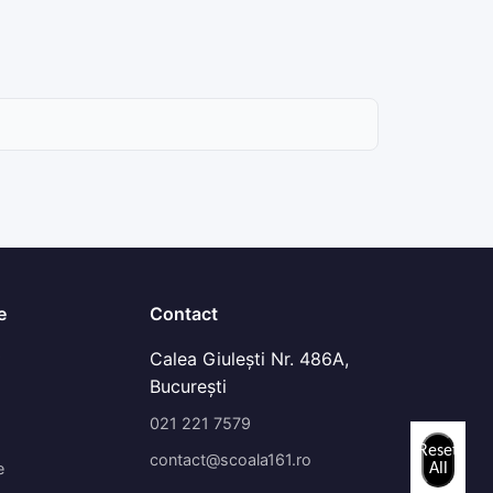
e
Contact
Calea Giulești Nr. 486A,
București
021 221 7579
Reset
contact@scoala161.ro
e
All