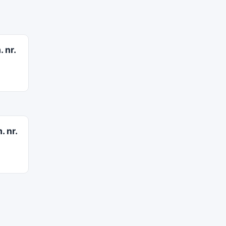
 nr.
. nr.