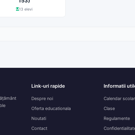
153)
13 elevi
Link-uri rapide
Informatii util
nvățământ
Despre noi
Calendar scolar
ble
Oferta educationala
Clase
Noutati
Regulamente
Contact
Confidentialitat