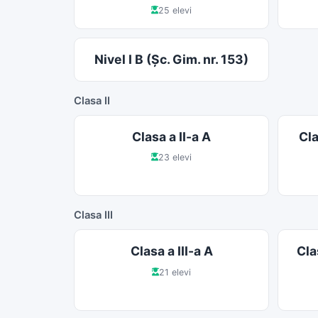
25 elevi
Nivel I B (Şc. Gim. nr. 153)
Clasa II
Clasa a II-a A
Cla
23 elevi
Clasa III
Clasa a III-a A
Cla
21 elevi